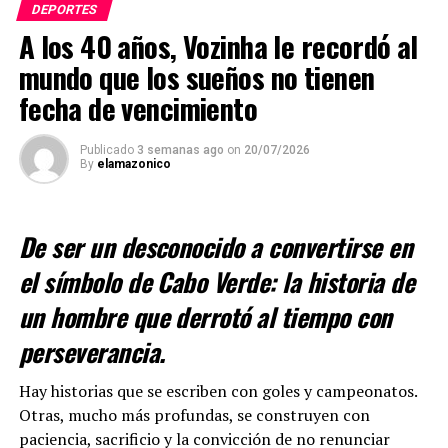
DEPORTES
con el propósito de que los aficionados disfruten de un
A los 40 años, Vozinha le recordó al
espectáculo previo que incluirá luces, sonido, pantallas
mundo que los sueños no tienen
y diversas actividades preparadas para la inauguración
del compromiso como local.
fecha de vencimiento
Respecto a la venta de entradas, explicó que los boletos
Publicado
3 semanas ago
on
20/07/2026
pueden adquirirse tanto de manera presencial como
By
elamazonico
virtual. Los puntos físicos habilitados en Zamora son
Supermercados Dicavi, Gimnasio Arena, Max Red y
Almacén Olimpia, ubicado junto al Coliseo Central. En el
De ser un desconocido a convertirse en
cantón Yantzaza también se encuentran disponibles en
el símbolo de Cabo Verde: la historia de
Dasli Boutique. De igual manera, los aficionados pueden
realizar la compra mediante la aplicación Pilas OE,
un hombre que derrotó al tiempo con
desarrollada por talento zamorano.
perseverancia.
Los valores establecidos para el encuentro son de 5
Hay historias que se escriben con goles y campeonatos.
dólares la entrada general, 8 dólares para palco y 10
Otras, mucho más profundas, se construyen con
dólares para sillas, precios que incluyen impuestos.
paciencia, sacrificio y la convicción de no renunciar