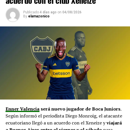
Publicado
4 días ago
on
04/08/2026
By
elamazonico
Enner Valencia
será nuevo jugador de Boca Juniors
.
Según informó el periodista Diego Monroig, el atacante
ecuatoriano llegó a un acuerdo con el Xeneize y
viajará
a Buenos Aires entre el viernes y el sábado
para