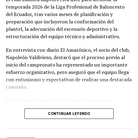
temporada 2026 de la Liga Profesional de Baloncesto
del Ecuador, tras varios meses de planificación y
preparación que incluyeron la conformación del
plantel, la adecuación del escenario deportivo y la
estructuración del equipo técnico y administrativo.
En entrevista con diario El Amazónico, el socio del club,
Napoleón Valdivieso, destacó que el proceso previo al
inicio del campeonato ha representado un importante
esfuerzo organizativo, pero aseguró que el equipo llega
con entusiasmo y expectativas de realizar una destacada
campaña.
El dirigente informó que el conjunto zamorano
disputará su primer encuentro como local frente al club
CONTINUAR LEYENDO
Piratas de Los Lagos, de la ciudad de Ibarra, provincia de
Imbabura, este miércoles a las 19:00, en el Coliseo
Central de Zamora. No obstante, las puertas del
escenario deportivo estarán abiertas desde las 18:00,