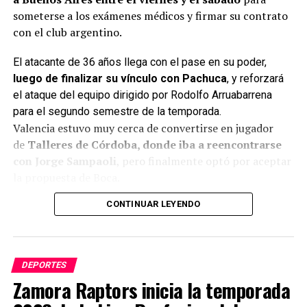
someterse a los exámenes médicos y firmar su contrato
con el club argentino.
El atacante de 36 años llega con el pase en su poder,
luego de finalizar su vínculo con Pachuca
, y reforzará
el ataque del equipo dirigido por Rodolfo Arruabarrena
para el segundo semestre de la temporada.
Valencia estuvo muy cerca de convertirse en jugador
de
Talleres de Córdoba, donde iba a reencontrarse
con Jorge Sampaoli
, pero finalmente optó por aceptar
la propuesta de Boca.
CONTINUAR LEYENDO
Enner Valencia llega a Argentina tras disputar el Mundial
de 2026 con la selección ecuatoriana.
El atacante es el
máximo goleador histórico de Selección de Ecuador
,
con
49 goles en 102 partidos
.
DEPORTES
Además, cuenta con una destacada trayectoria
Zamora Raptors inicia la temporada
internacional tras defender las camisetas de
Emelec,
West Ham United, Everton, Tigres UANL,