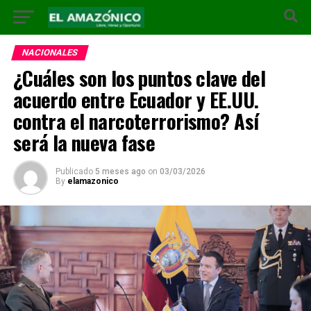
NACIONALES
¿Cuáles son los puntos clave del
acuerdo entre Ecuador y EE.UU.
contra el narcoterrorismo? Así
será la nueva fase
Publicado
5 meses ago
on
03/03/2026
By
elamazonico