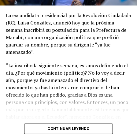
La excandidata presidencial por la Revolución Ciudadada
(RC), Luisa González, anunció hoy que la próxima
semana inscribirá su postulación para la Prefectura de
Manabí, con una organización política que prefirió
guardar su nombre, porque su dirigente “ya fue
amenazado”.
“La inscribo la siguiente semana, estamos definiendo el
día. ¿Por qué movimiento (político)? No lo voy a decir
aún, porque ya fue amenazado el directivo del
movimiento, ya hasta intentaron comprarlo, le han
ofrecido lo que han podido, gracias a Dios es una
persona con principios, con valores. Entonces, un poco
más por protegerlo. Lamentablemente así tenemos que
hablar ahora en el Ecuador”, mencionó González, en
entrevista a Los Especialistas del medio Ecuador en
CONTINUAR LEYENDO
Directo.