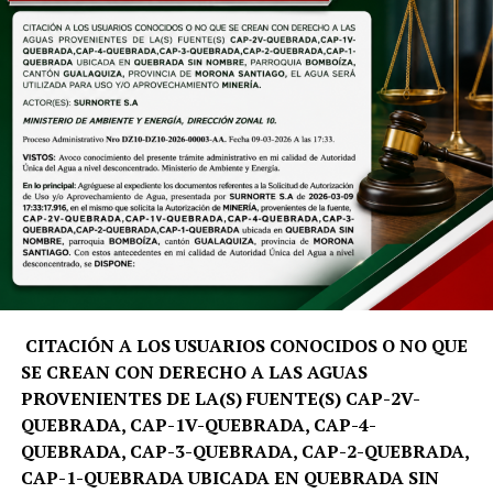
como turismo, biología, economía y planificación
estratégica, quienes emplearán herramientas digitales y
análisis de datos para atender las necesidades
prioritarias del territorio.
«El Summer School nace como un programa académico
con propósito. No buscamos únicamente generar
investigación, sino trabajar directamente en el
territorio, analizar sus desafíos y aportar soluciones que
fortalezcan la toma de decisiones y el desarrollo
sostenible de Galápagos», señala David Santiago Salinas
Aleaga, docente e investigador de la carrera de Turismo
de la UTPL.
CITACIÓN A LOS USUARIOS CONOCIDOS O NO QUE
SE CREAN CON DERECHO A LAS AGUAS
La metodología del programa inicia con una fase de
PROVENIENTES DE LA(S) FUENTE(S) CAP-2V-
preparación virtual y culmina con una inmersión
QUEBRADA, CAP-1V-QUEBRADA, CAP-4-
académica en la isla Santa Cruz. Durante esta etapa, los
QUEBRADA, CAP-3-QUEBRADA, CAP-2-QUEBRADA,
equipos multidisciplinarios trabajarán de manera
CAP-1-QUEBRADA UBICADA EN QUEBRADA SIN
conjunta con actores estratégicos de la región, entre