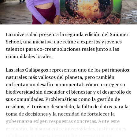
“Conozco a Leonardo Rodríguez, creo que ha hecho una
gran gestión en mi pueblo, en Chone, y es uno de los
alcaldes mejor valorado en nuestra población, la gente
le tiene mucho cariño (…) Que Leonardo Rodríguez no
La universidad presenta la segunda edición del Summer
acepte ir a la Prefectura de Manabí, porque se une al
School, una iniciativa que reúne a expertos y jóvenes
candidato del oficialismo, vamos, el pueblo chonense
talentos para co-crear soluciones reales junto a las
tiene clarísimo el por qué de la decisión de Leonardo
comunidades locales.
Rodríguez”, subrayó.
Las islas Galápagos representan uno de los patrimonios
naturales más valiosos del planeta, pero también
enfrentan un desafío monumental: cómo proteger su
biodiversidad sin descuidar el bienestar y el desarrollo de
sus comunidades. Problemáticas como la gestión de
residuos, el turismo desmedido, la falta de datos para la
toma de decisiones y la necesidad de fortalecer la
gobernanza exigen respuestas concretas. Ante este
escenario, la alianza entre universidades, instituciones
públicas y la sociedad resulta fundamental para