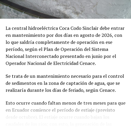
Con estos antecedentes, en mi calidad de Autoridad
Única del Agua a nivel desconcentrado, se:
DISPONE:
La central hidroeléctrica Coca Codo Sinclair debe entrar
en mantenimiento por dos días en agosto de 2026, con
lo que saldría completamente de operación en ese
1.-
Aceptar a trámite la solicitud de Autorización de Uso
período, según el Plan de Operación del Sistema
y/o Aprovechamiento de Agua para
MINERÍA
, por
Nacional Interconectado presentado en junio por el
haberse emitido el Certificado de Disponibilidad de Agua
Operador Nacional de Electricidad Cenace.
(CDA), en cumplimiento con el artículo 23 de la Ley
Orgánica de Recursos Hídricos, Usos y Aprovechamiento
Se trata de un mantenimiento necesario para el control
del Agua, y en concordancia con el artículo 107 del
de sedimentos en la zona de captación de agua, que se
Reglamento General de Aplicación a la Ley. Por lo
realizaría durante los días de feriado, según Cenace.
expuesto, se dispone el cumplimiento de las siguientes
diligencias.
Esto ocurre cuando faltan menos de tres meses para que
en Ecuador comience el período de estiaje (previsto
2.-
Notifíquese a los señores:
desde octubre). El estiaje ocurre cuando bajan los
caudales de los ríos; con esto, la generación de las
MARIA ROSARIO SANCHEZ BUCLE