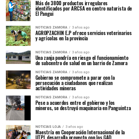
Más de 3800 productos irregulares
identificados por ARCSA en centro naturista de
El Pangui
NOTICIAS ZAMORA
3 años ago
AGROPZACHIN E.P ofrece servicios veterinarios
y agrícolas en la provincia
NOTICIAS ZAMORA
3 años ago
Una zanja pondría en riesgo el funcionamiento
de subcentro de salud en un barrio de Zamora
NOTICIAS ZAMORA
3 años ago
Gobierno se compromete a parar con la
persecución a ciudadanos que realizan
actividades mineras
NOTICIAS ZAMORA
3 años ago
Pese a acuerdos entre el gobierno y los
mineros, se destruyó maquinaria en Panguintza
NOTICIAS LOJA
3 años ago
Maestría en Cooperación Internacional de la
UTPL desarrolla proyecto con los GAD