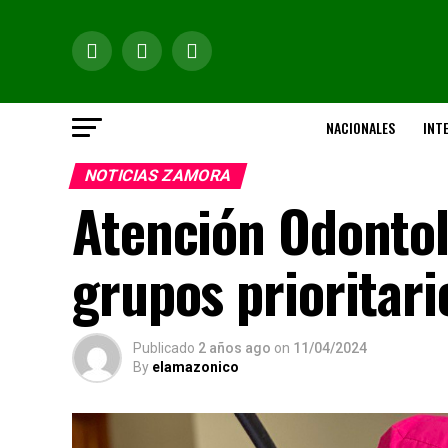
NACIONALES
INT
NOTICIAS ZAMORA
Atención Odontol
grupos prioritari
Publicado
2 años ago
on
11/04/2024
By
elamazonico