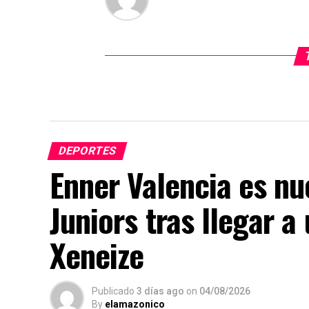
DEPORTES
Enner Valencia es n
Juniors tras llegar a
Xeneize
Publicado
3 días ago
on
04/08/2026
By
elamazonico