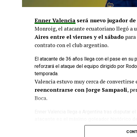
Enner Valencia
será nuevo jugador de
Monroig, el atacante ecuatoriano llegó a 
Aires entre el viernes y el sábado
para 
contrato con el club argentino.
El atacante de 36 años llega con el pase en su 
reforzará el ataque del equipo dirigido por Rod
temporada.
Valencia estuvo muy cerca de convertirse 
reencontrarse con Jorge Sampaoli
, pe
Boca.
Enner Valencia llega a Argentina tras disputar e
atacante es el máximo goleador histórico d
Además, cuenta con una destacada trayecto
CONT
de
Emelec, West Ham United, Everton,