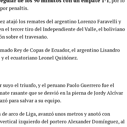
regular de los 90 minutos con un empate 1-1
, por lo
 por penaltis.
ez atajó los remates del argentino Lorenzo Faravelli y
en el tercer tiro del Independiente del Valle, el boliviano
n sobre el travesaño.
amado Rey de Copas de Ecuador, el argentino Lisandro
 y el ecuatoriano Leonel Quiñónez.
r suyo el triunfo, y el peruano Paolo Guerrero fue el
mate rasante que se desvió en la pierna de Jordy Alcívar
zó para salvar a su equipo.
os de arco de Liga, avanzó unos metros y anotó con
l vertical izquierdo del portero Alexander Domínguez, al