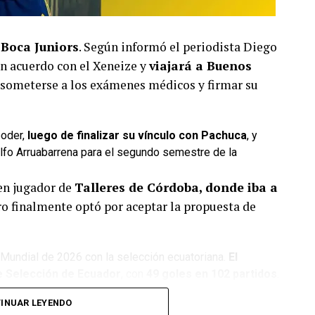
 Boca Juniors
. Según informó el periodista Diego
un acuerdo con el Xeneize y
viajará a Buenos
someterse a los exámenes médicos y firmar su
poder,
luego de finalizar su vínculo con Pachuca
, y
olfo Arruabarrena para el segundo semestre de la
en jugador de
Talleres de Córdoba, donde iba a
ro finalmente optó por aceptar la propuesta de
l Mundial de 2026 con la selección ecuatoriana.
El
e Selección de Ecuador
, con
49 goles en 102 partidos
.
ria internacional tras defender las camisetas
INUAR LEYENDO
 Tigres UANL, Fenerbahçe, Internacional y