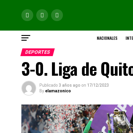
NACIONALES
INT
DEPORTES
3-0. Liga de Quit
Publicado
3 años ago
on
17/12/2023
By
elamazonico